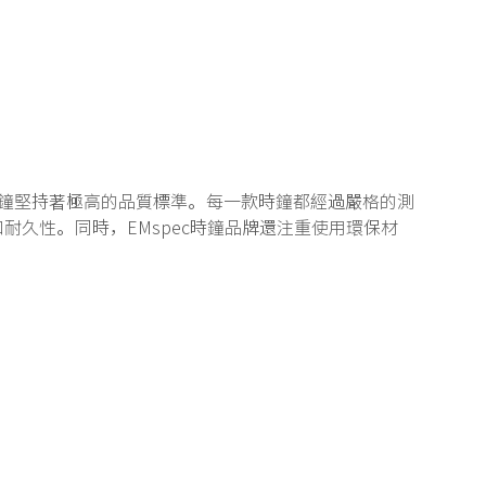
c時鐘堅持著極高的品質標準。每一款時鐘都經過嚴格的測
耐久性。同時，EMspec時鐘品牌還注重使用環保材