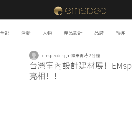
全部
活動
人物
產品設計
品牌
報導
emspecdesign
讀畢需時 2 分鐘
台灣室內設計建材展！EMsp
亮相！！