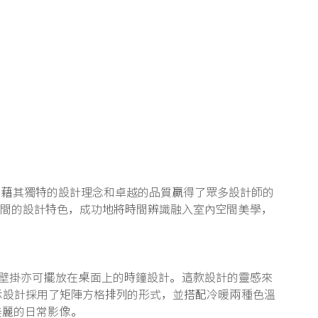
品牌憑藉其獨特的設計理念和卓越的品質贏得了眾多設計師的
示時間的設計特色，成功地將時間辨識融入室內空間美學，
款可壁掛亦可擺放在桌面上的時鐘設計。這款設計的靈感來
示設計採用了矩陣方格排列的形式，並搭配冷暖兩種色溫
美麗的日常影像。