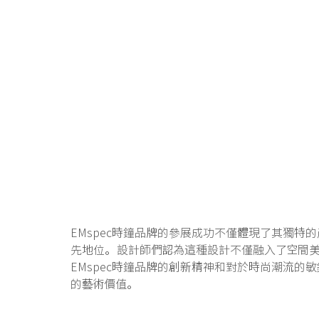
EMspec時鐘品牌的參展成功不僅體現了其獨
先地位。設計師們認為這種設計不僅融入了空間
EMspec時鐘品牌的創新精神和對於時尚潮流
的藝術價值。