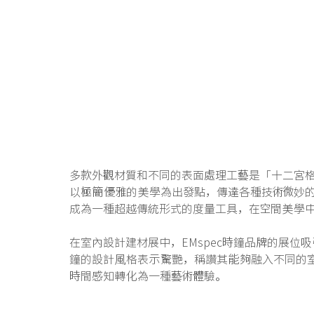
多款外觀材質和不同的表面處理工藝是「十二宮
以極簡優雅的美學為出發點，傳達各種技術微妙
成為一種超越傳統形式的度量工具，在空間美學
在室內設計建材展中，EMspec時鐘品牌的展位吸
鐘的設計風格表示驚艷，稱讚其能夠融入不同的
時間感知轉化為一種藝術體驗。