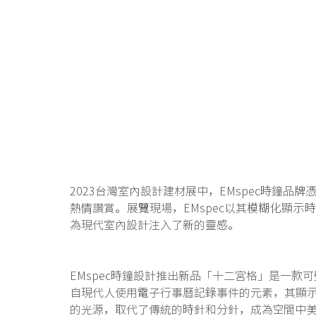
2023台灣室內設計建材展中，EMspec時鐘
熱情讚賞。展覽現場，EMspec以其模糊化顯
為現代室內設計注入了新的靈感。
EMspec時鐘設計推出新品「十二宮格」是一
自現代人使用電子行事曆記錄事件的元素，其顯
的光源，取代了傳統的時針和分針，成為空間中