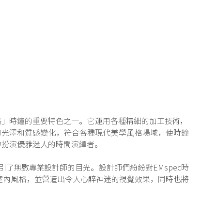
格」時鐘的重要特色之一。它運用各種精細的加工技術，
的光澤和質感變化，符合各種現代美學風格場域，使時鐘
中扮演優雅迷人的時間演繹者。
引了無數專業設計師的目光。設計師們紛紛對EMspec時
室內風格，並營造出令人心醉神迷的視覺效果，同時也將