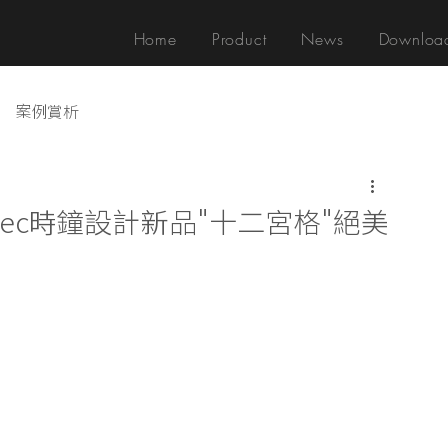
Home
Product
News
Downloa
案例賞析
ec時鐘設計新品"十二宮格"絕美